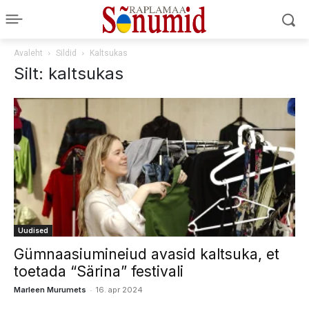
Avaleht
Sildid
Kaltsukas
Silt: kaltsukas
Uudised
Gümnaasiumineiud avasid kaltsuka, et
toetada “Särina” festivali
-
Marleen Murumets
16. apr 2024