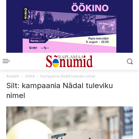
Avaleht
Sildid
Kampaania Nädal tuleviku nimel
Silt: kampaania Nädal tuleviku
nimel