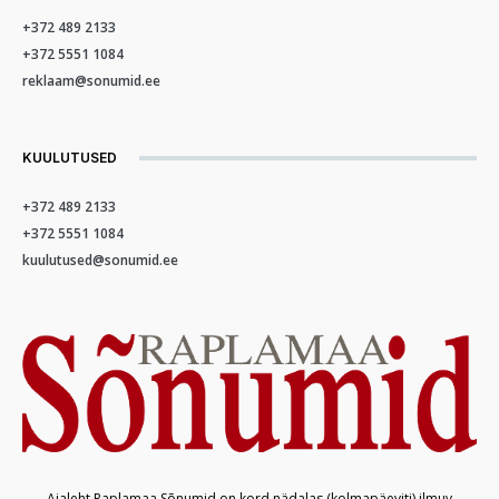
+372 489 2133
+372 5551 1084
reklaam@sonumid.ee
KUULUTUSED
+372 489 2133
+372 5551 1084
kuulutused@sonumid.ee
Ajaleht Raplamaa Sõnumid on kord nädalas (kolmapäeviti) ilmuv