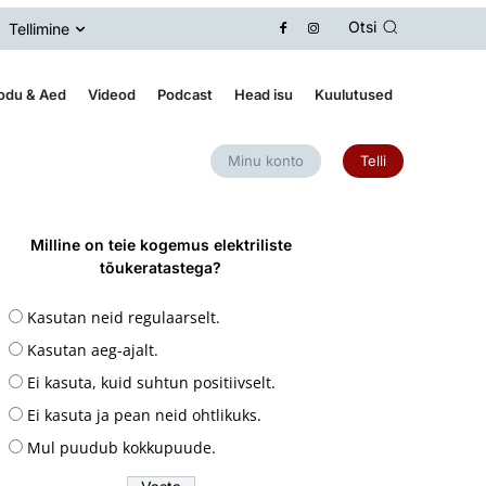
Otsi
Tellimine
odu & Aed
Videod
Podcast
Head isu
Kuulutused
Minu konto
Telli
Milline on teie kogemus elektriliste
tõukeratastega?
Kasutan neid regulaarselt.
Kasutan aeg-ajalt.
Ei kasuta, kuid suhtun positiivselt.
Ei kasuta ja pean neid ohtlikuks.
Mul puudub kokkupuude.