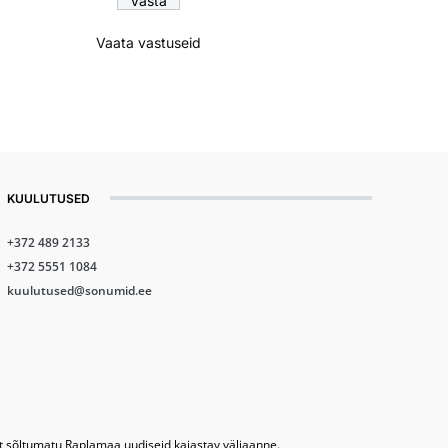
Vaata vastuseid
KUULUTUSED
+372 489 2133
+372 5551 1084
kuulutused@sonumid.ee
lt sõltumatu Raplamaa uudiseid kajastav väljaanne.