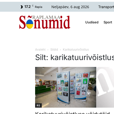
Neljapäev, 6 aug 2026
17.2
C
Transpor
Rapla
Uudised
Sport
Avaleht
Sildid
Karikatuurivõistlus
Silt: karikatuurivõistlu
RS