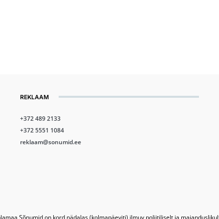
REKLAAM
+372 489 2133
+372 5551 1084
reklaam@sonumid.ee
lamaa Sõnumid on kord nädalas (kolmapäeviti) ilmuv poliitiliselt ja majandusliku