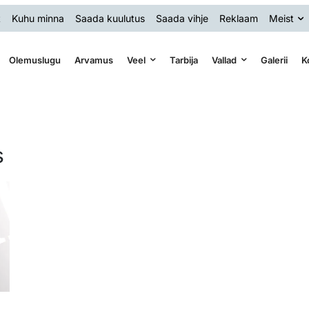
t
Kuhu minna
Saada kuulutus
Saada vihje
Reklaam
Meist
Olemuslugu
Arvamus
Veel
Tarbija
Vallad
Galerii
K
s