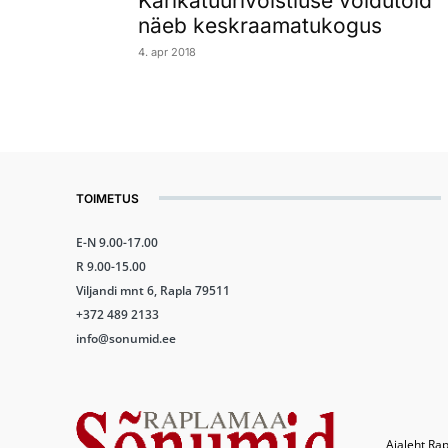
Karikatuurivõistluse võidutöid
näeb keskraamatukogus
4. apr 2018
TOIMETUS
E-N 9.00-17.00
R 9.00-15.00
Viljandi mnt 6, Rapla 79511
+372 489 2133
info@sonumid.ee
Ajaleht Rap