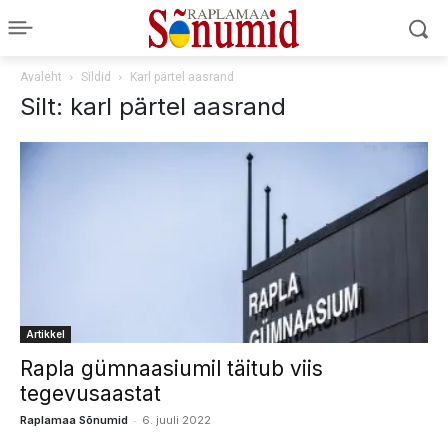
Avaleht
Sildid
Karl pärtel aasrand
Silt: karl pärtel aasrand
Artikkel
Rapla gümnaasiumil täitub viis
tegevusaastat
-
Raplamaa Sõnumid
6. juuli 2022