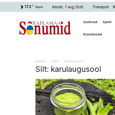
Reede, 7 aug 2026
17.2
C
Transport
K
Rapla
Uudised
Sport
Kuulutused
Avaleht
Sildid
Karulaugusool
Silt: karulaugusool