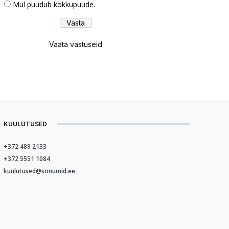
Mul puudub kokkupuude.
Vaata vastuseid
KUULUTUSED
+372 489 2133
+372 5551 1084
kuulutused@sonumid.ee