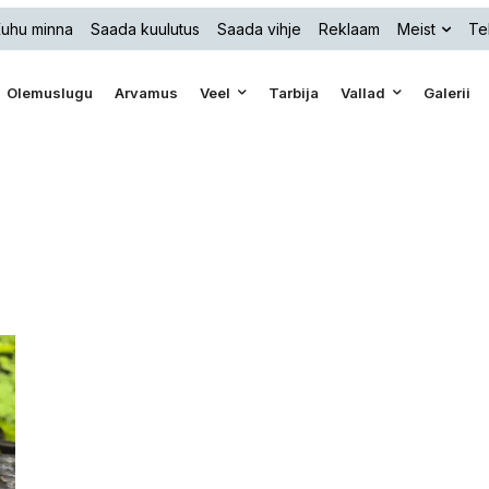
uhu minna
Saada kuulutus
Saada vihje
Reklaam
Meist
Te
Olemuslugu
Arvamus
Veel
Tarbija
Vallad
Galerii