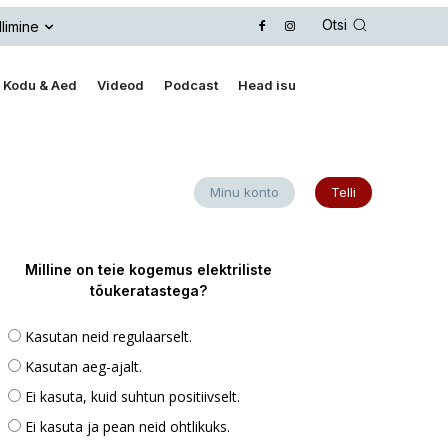
Otsi
llimine
Kodu & Aed
Videod
Podcast
Head isu
Minu konto
Telli
Milline on teie kogemus elektriliste
tõukeratastega?
Kasutan neid regulaarselt.
Kasutan aeg-ajalt.
Ei kasuta, kuid suhtun positiivselt.
Ei kasuta ja pean neid ohtlikuks.