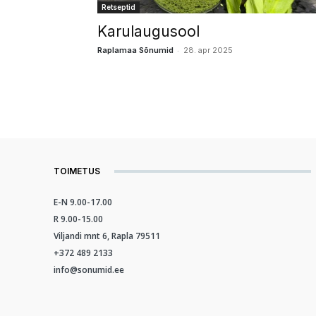
Retseptid
Karulaugusool
-
Raplamaa Sõnumid
28. apr 2025
TOIMETUS
E-N 9.00-17.00
R 9.00-15.00
Viljandi mnt 6, Rapla 79511
+372 489 2133
info@sonumid.ee