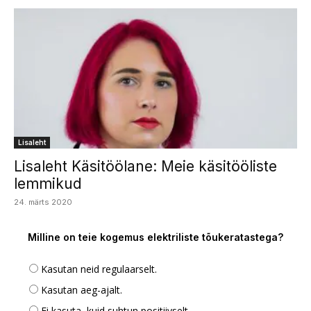
Lisaleht
Lisaleht Käsitöölane: Meie käsitööliste
lemmikud
24. märts 2020
Milline on teie kogemus elektriliste tõukeratastega?
Kasutan neid regulaarselt.
Kasutan aeg-ajalt.
Ei kasuta, kuid suhtun positiivselt.