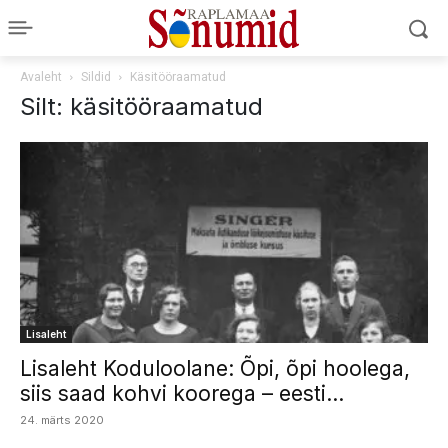
Avaleht
Sildid
Käsitööraamatud
Silt: käsitööraamatud
Lisaleht
Lisaleht Koduloolane: Õpi, õpi hoolega,
siis saad kohvi koorega – eesti...
24. märts 2020