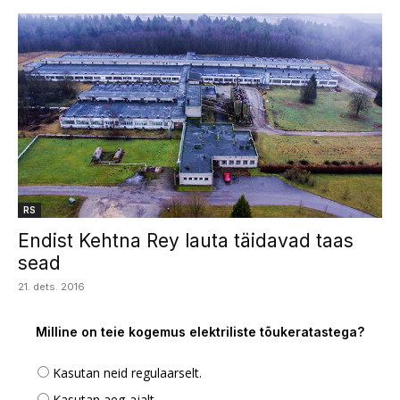
RS
Endist Kehtna Rey lauta täidavad taas
sead
21. dets. 2016
Milline on teie kogemus elektriliste tõukeratastega?
Kasutan neid regulaarselt.
Kasutan aeg-ajalt.