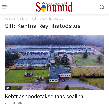
Avaleht
Sildid
Kehtna Rey lihatööstus
Silt: Kehtna Rey lihatööstus
RS
Kehtnas toodetakse taas sealiha
26. juuli 2017