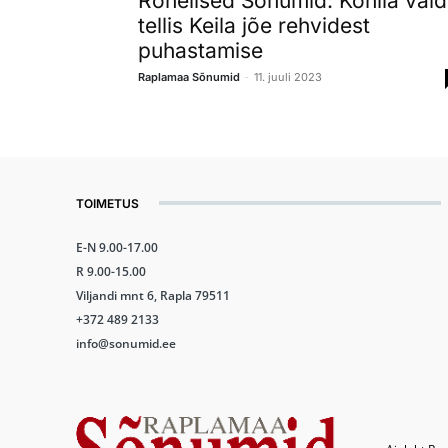
Rohelised Sõnumid: Kohila vald
tellis Keila jõe rehvidest
puhastamise
-
Raplamaa Sõnumid
11. juuli 2023
TOIMETUS
E-N 9.00-17.00
R 9.00-15.00
Viljandi mnt 6, Rapla 79511
+372 489 2133
info@sonumid.ee