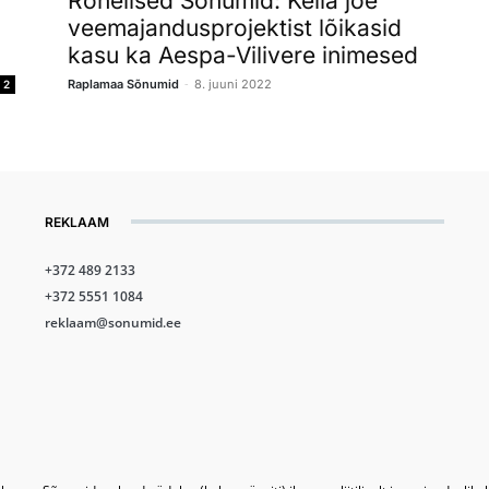
Rohelised Sõnumid: Keila jõe
veemajandusprojektist lõikasid
kasu ka Aespa-Vilivere inimesed
-
Raplamaa Sõnumid
8. juuni 2022
2
REKLAAM
+372 489 2133
+372 5551 1084
reklaam@sonumid.ee