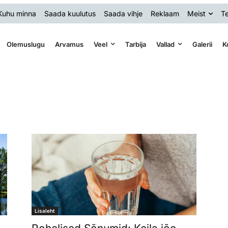
Kuhu minna
Saada kuulutus
Saada vihje
Reklaam
Meist
Te
Olemuslugu
Arvamus
Veel
Tarbija
Vallad
Galerii
K
Lisaleht