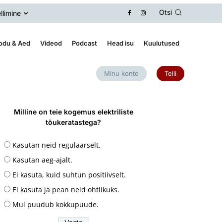
Otsi
llimine
odu & Aed
Videod
Podcast
Head isu
Kuulutused
Minu konto
Telli
Milline on teie kogemus elektriliste
tõukeratastega?
Kasutan neid regulaarselt.
Kasutan aeg-ajalt.
Ei kasuta, kuid suhtun positiivselt.
Ei kasuta ja pean neid ohtlikuks.
Mul puudub kokkupuude.