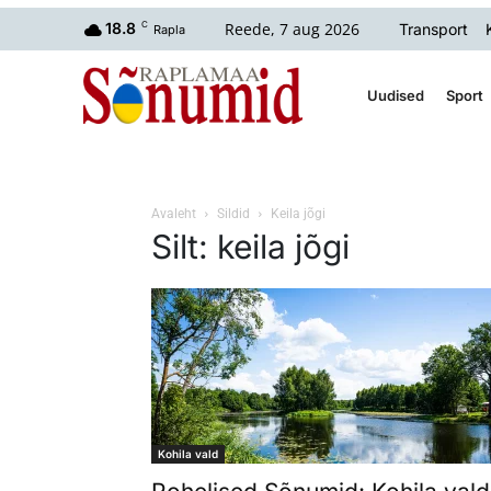
Reede, 7 aug 2026
18.8
C
Transport
Rapla
Uudised
Sport
Avaleht
Sildid
Keila jõgi
Silt: keila jõgi
Kohila vald