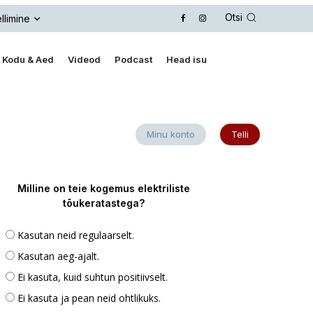
Otsi
llimine
Kodu & Aed
Videod
Podcast
Head isu
Minu konto
Telli
Milline on teie kogemus elektriliste
tõukeratastega?
Kasutan neid regulaarselt.
Kasutan aeg-ajalt.
Ei kasuta, kuid suhtun positiivselt.
Ei kasuta ja pean neid ohtlikuks.