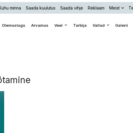
Kuhu minna
Saada kuulutus
Saada vihje
Reklaam
Meist
Te
Olemuslugu
Arvamus
Veel
Tarbija
Vallad
Galerii
öötamine