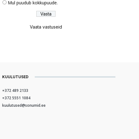
Mul puudub kokkupuude.
Vaata vastuseid
KUULUTUSED
+372 489 2133
+372 5551 1084
kuulutused@sonumid.ee