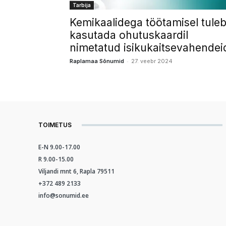
Tarbija
Kemikaalidega töötamisel tule
kasutada ohutuskaardil
nimetatud isikukaitsevahendei
-
Raplamaa Sõnumid
27. veebr 2024
TOIMETUS
E-N 9.00-17.00
R 9.00-15.00
Viljandi mnt 6, Rapla 79511
+372 489 2133
info@sonumid.ee