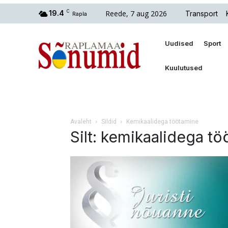
Reede, 7 aug 2026
19.4
C
Transport
Rapla
Uudised
Sport
Kuulutused
Avaleht
Sildid
Kemikaalidega töötamine
Silt: kemikaalidega t