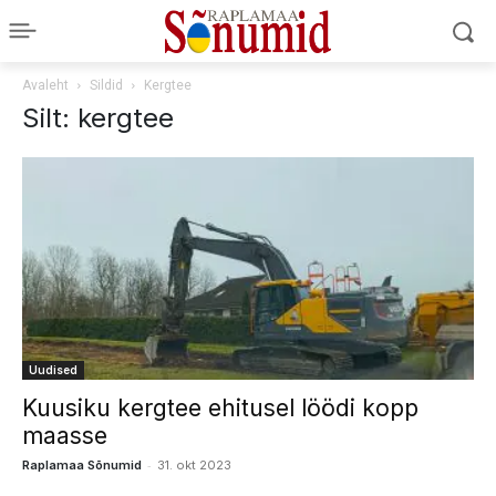
Avaleht
Sildid
Kergtee
Silt: kergtee
Uudised
Kuusiku kergtee ehitusel löödi kopp
maasse
-
Raplamaa Sõnumid
31. okt 2023