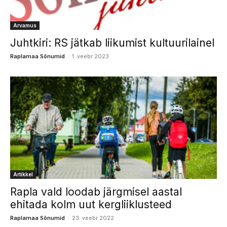
Arvamus
Juhtkiri: RS jätkab liikumist kultuurilainel
-
Raplamaa Sõnumid
1. veebr 2023
Artikkel
Rapla vald loodab järgmisel aastal
ehitada kolm uut kergliiklusteed
-
Raplamaa Sõnumid
23. veebr 2022