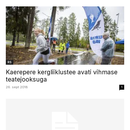
RS
Kaerepere kergliiklustee avati vihmase
teatejooksuga
26. sept 2018
1