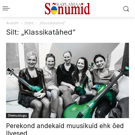
Avaleht
Sildid
„Klassikatähed”
Silt: „Klassikatähed”
Olemuslugu
Perekond andekaid muusikuid ehk õed
Ilvesed