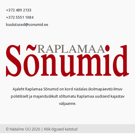
+372 489 2133
+372 5551 1084
kuulutused@sonumid.ee
Ajaleht Raplamaa Sõnumid on kord nädalas (kolmapäeviti) ilmuv
poliitiliselt ja majanduslikult sõltumatu Raplamaa uudiseid kajastav
väljaanne.
© Nädaline OÜ 2026 | Kõik õigused kaitstud