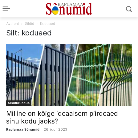
Avaleht
Sildid
Koduaed
Silt: koduaed
Sisuturundus
Milline on kõige ideaalsem piirdeaed
sinu kodu jaoks?
-
Raplamaa Sõnumid
26. juuli 2023