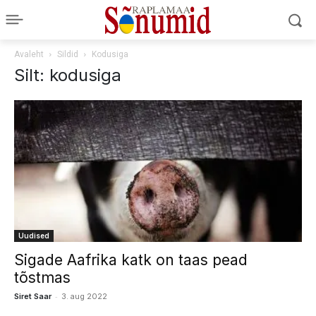
Avaleht
Sildid
Kodusiga
Silt: kodusiga
Uudised
Sigade Aafrika katk on taas pead
tõstmas
-
Siret Saar
3. aug 2022