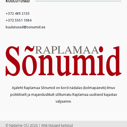
KUULUTUSED
+372 489 2133
+372 5551 1084
kuulutused@sonumid.ee
Ajaleht Raplamaa Sõnumid on kord nädalas (kolmapäeviti) ilmuv
poliitiliselt ja majanduslikult sõltumatu Raplamaa uudiseid kajastav
väljaanne.
© Nädaline OÜ 2026 | Kõik õigused kaitstud