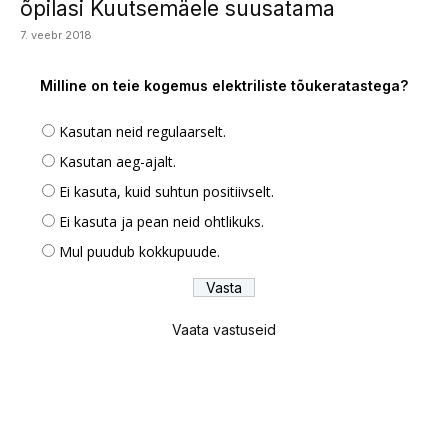
õpilasi Kuutsemäele suusatama
7. veebr 2018
Milline on teie kogemus elektriliste tõukeratastega?
Kasutan neid regulaarselt.
Kasutan aeg-ajalt.
Ei kasuta, kuid suhtun positiivselt.
Ei kasuta ja pean neid ohtlikuks.
Mul puudub kokkupuude.
Vaata vastuseid