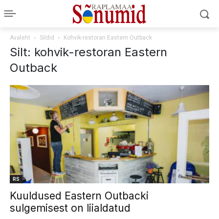
Avaleht
Sildid
Kohvik-restoran Eastern Outback
Silt: kohvik-restoran Eastern
Outback
RS
Kuuldused Eastern Outbacki
sulgemisest on liialdatud