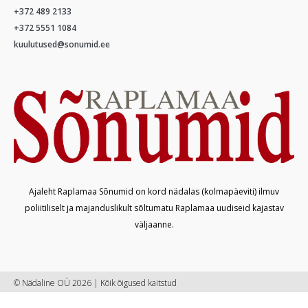
+372 489 2133
+372 5551 1084
kuulutused@sonumid.ee
Ajaleht Raplamaa Sõnumid on kord nädalas (kolmapäeviti) ilmuv
poliitiliselt ja majanduslikult sõltumatu Raplamaa uudiseid kajastav
väljaanne.
© Nädaline OÜ 2026 | Kõik õigused kaitstud