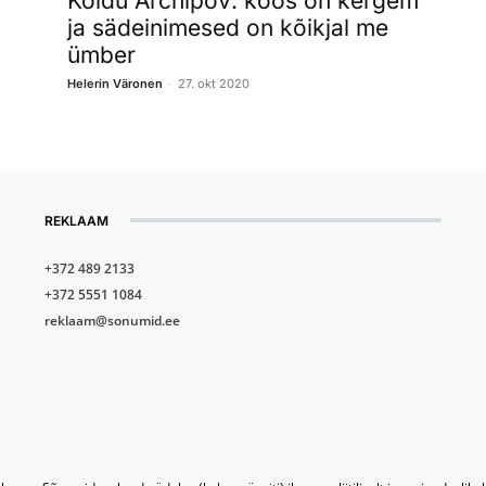
Koidu Archipov: koos on kergem
ja sädeinimesed on kõikjal me
ümber
-
Helerin Väronen
27. okt 2020
REKLAAM
+372 489 2133
+372 5551 1084
reklaam@sonumid.ee