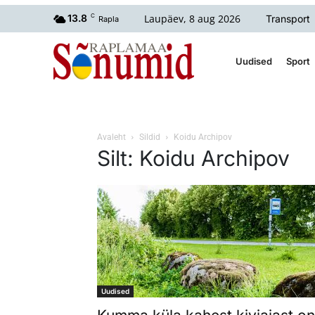
Laupäev, 8 aug 2026
13.8
C
Transport
Rapla
Uudised
Sport
Avaleht
Sildid
Koidu Archipov
Silt: Koidu Archipov
Uudised