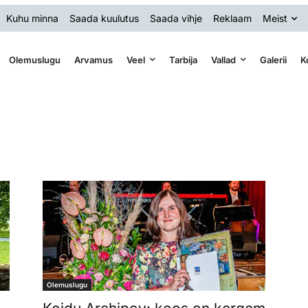
Kuhu minna
Saada kuulutus
Saada vihje
Reklaam
Meist
Olemuslugu
Arvamus
Veel
Tarbija
Vallad
Galerii
K
Olemuslugu