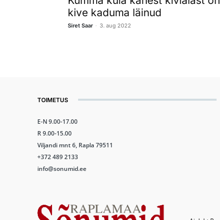
Kumma küla kahest kiviaiast on
kive kaduma läinud
-
Siret Saar
3. aug 2022
TOIMETUS
E-N 9.00-17.00
R 9.00-15.00
Viljandi mnt 6, Rapla 79511
+372 489 2133
info@sonumid.ee