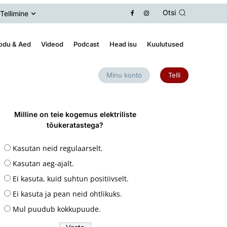
Otsi
Tellimine
odu & Aed
Videod
Podcast
Head isu
Kuulutused
Minu konto
Telli
Milline on teie kogemus elektriliste
tõukeratastega?
Kasutan neid regulaarselt.
Kasutan aeg-ajalt.
Ei kasuta, kuid suhtun positiivselt.
Ei kasuta ja pean neid ohtlikuks.
Mul puudub kokkupuude.