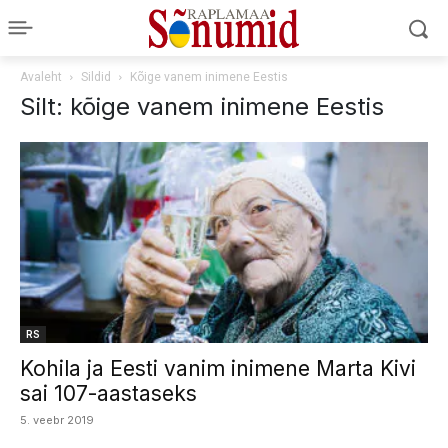
Avaleht
Sildid
Kõige vanem inimene Eestis
Silt: kõige vanem inimene Eestis
RS
Kohila ja Eesti vanim inimene Marta Kivi
sai 107-aastaseks
5. veebr 2019