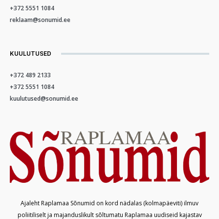
+372 5551 1084
reklaam@sonumid.ee
KUULUTUSED
+372 489 2133
+372 5551 1084
kuulutused@sonumid.ee
Ajaleht Raplamaa Sõnumid on kord nädalas (kolmapäeviti) ilmuv
poliitiliselt ja majanduslikult sõltumatu Raplamaa uudiseid kajastav