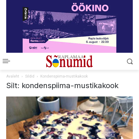
Avaleht
Sildid
Kondenspiima-mustikakook
Silt: kondenspiima-mustikakook