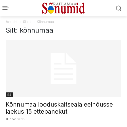
Avaleht
Sildid
Kõnnumaa
Silt: kõnnumaa
RS
Kõnnumaa looduskaitseala eelnõusse
laekus 15 ettepanekut
11. nov. 2015