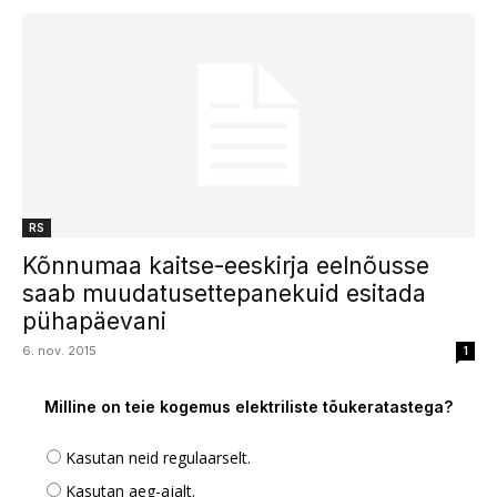
RS
Kõnnumaa kaitse-eeskirja eelnõusse
saab muudatusettepanekuid esitada
pühapäevani
6. nov. 2015
1
Milline on teie kogemus elektriliste tõukeratastega?
Kasutan neid regulaarselt.
Kasutan aeg-ajalt.