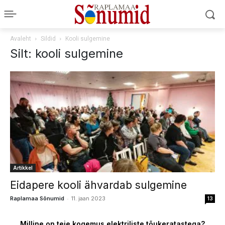
Avaleht
Sildid
Kooli sulgemine
Silt: kooli sulgemine
Artikkel
Eidapere kooli ähvardab sulgemine
-
Raplamaa Sõnumid
11. jaan 2023
13
Milline on teie kogemus elektriliste tõukeratastega?