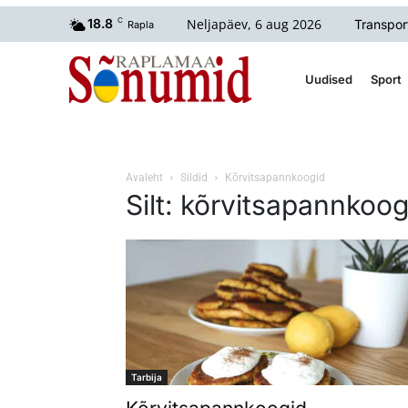
Neljapäev, 6 aug 2026
18.8
C
Transpor
Rapla
Uudised
Sport
Avaleht
Sildid
Kõrvitsapannkoogid
Silt: kõrvitsapannkoog
Tarbija