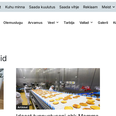
t
Kuhu minna
Saada kuulutus
Saada vihje
Reklaam
Meist
Olemuslugu
Arvamus
Veel
Tarbija
Vallad
Galerii
K
id
Artikkel