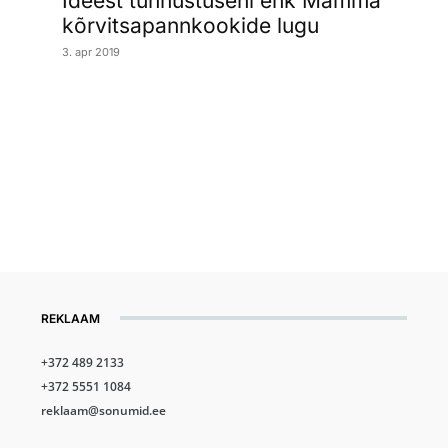
Ideest tunnustuseni ehk Mamma
kõrvitsapannkookide lugu
3. apr 2019
REKLAAM
+372 489 2133
+372 5551 1084
reklaam@sonumid.ee