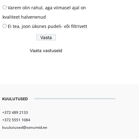
Varem olin rahul, aga viimasel ajal on
kvaliteet halvenenud
Ei tea, joon üksnes pudeli- või filtrivett
Vaata vastuseid
KUULUTUSED
+372 489 2133
+372 5551 1084
kuulutused@sonumid.ee