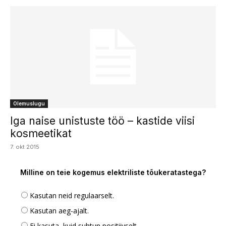
Olemuslugu
Iga naise unistuste töö – kastide viisi
kosmeetikat
7. okt 2015
Milline on teie kogemus elektriliste tõukeratastega?
Kasutan neid regulaarselt.
Kasutan aeg-ajalt.
Ei kasuta, kuid suhtun positiivselt.