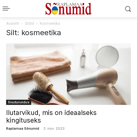
Avaleht
Sildid
Kosmeetika
Silt: kosmeetika
Sisuturundus
Ilutarvikud, mis on ideaalseks
kingituseks
-
Raplamaa Sõnumid
3. nov. 2023