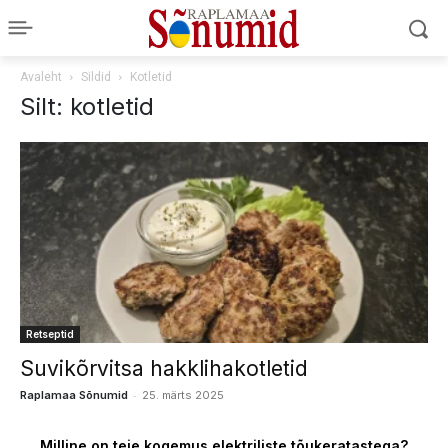
Avaleht
Sildid
Kotletid
Silt: kotletid
Retseptid
Suvikõrvitsa hakklihakotletid
-
Raplamaa Sõnumid
25. märts 2025
Milline on teie kogemus elektriliste tõukeratastega?