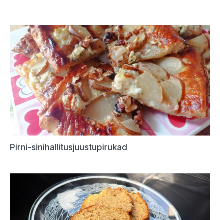
Pirni-sinihallitusjuustupirukad