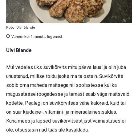
Foto: Ulvi Blande
Vähem kui 1
minutit lugemist
Ulvi Blande
Mul vedeles üks suvikõrvits mitu päeva laual ja olin juba
unustanud, millise toidu jaoks ma ta ostsin. Suvikõrvits
sobib oma maheda maitsega nii soolastesse kui ka
magusatesse roogadesse ja temast saab väga maitsvaid
kotlette. Pealegi on suvikõrvitsas vähe kaloreid, kuid tal
on suur kiudaine-, vitamiini- ja mineraalainesisaldus.
Kuna mees ja lapsed suvikõrvitsast just vaimustuses ei
ole, otsustasin nad taas üle kavaldada.