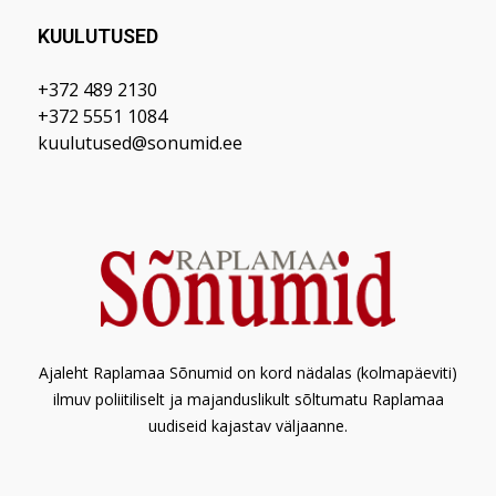
KUULUTUSED
+372 489 2130
+372 5551 1084
kuulutused@sonumid.ee
Ajaleht Raplamaa Sõnumid on kord nädalas (kolmapäeviti)
ilmuv poliitiliselt ja majanduslikult sõltumatu Raplamaa
uudiseid kajastav väljaanne.