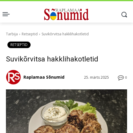
Tarbija
Retseptid
Suvikõrvitsa hakklihakotletid
RETSEPTID
Suvikõrvitsa hakklihakotletid
Raplamaa Sõnumid
25. märts 2025
0