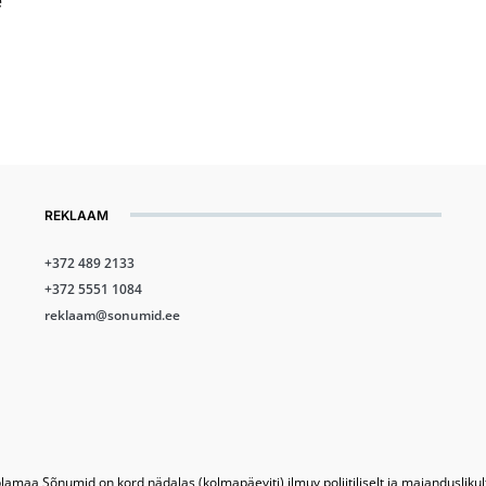
e
REKLAAM
+372 489 2133
+372 5551 1084
reklaam@sonumid.ee
lamaa Sõnumid on kord nädalas (kolmapäeviti) ilmuv poliitiliselt ja majandusliku