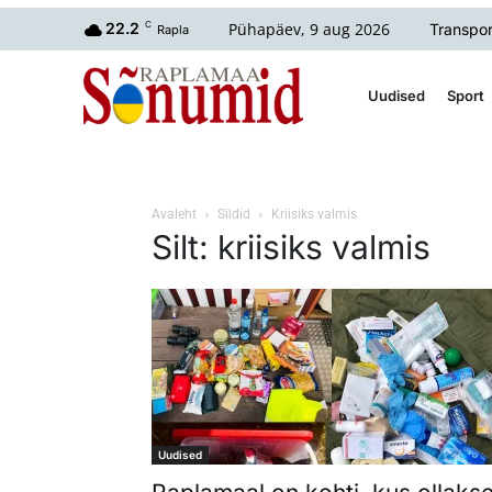
Pühapäev, 9 aug 2026
22.2
C
Transpor
Rapla
Uudised
Sport
Avaleht
Sildid
Kriisiks valmis
Silt: kriisiks valmis
Uudised