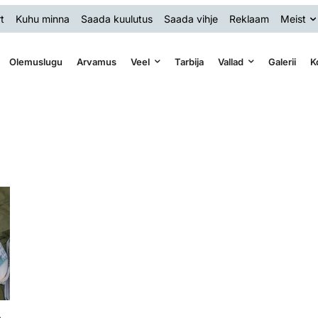
t
Kuhu minna
Saada kuulutus
Saada vihje
Reklaam
Meist
Olemuslugu
Arvamus
Veel
Tarbija
Vallad
Galerii
K