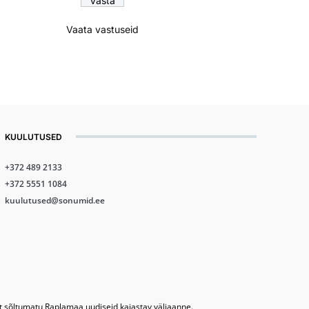
Vaata vastuseid
KUULUTUSED
+372 489 2133
+372 5551 1084
kuulutused@sonumid.ee
lt sõltumatu Raplamaa uudiseid kajastav väljaanne.