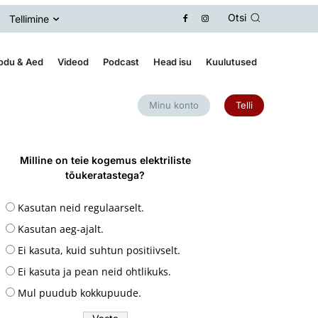
Otsi
Tellimine
odu & Aed
Videod
Podcast
Head isu
Kuulutused
Minu konto
Telli
Milline on teie kogemus elektriliste
tõukeratastega?
Kasutan neid regulaarselt.
Kasutan aeg-ajalt.
Ei kasuta, kuid suhtun positiivselt.
Ei kasuta ja pean neid ohtlikuks.
Mul puudub kokkupuude.