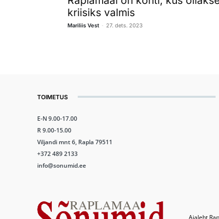
Raplamaal on kohti, kus ollaks
kriisiks valmis
-
Mariliis Vest
27. dets. 2023
TOIMETUS
E-N 9.00-17.00
R 9.00-15.00
Viljandi mnt 6, Rapla 79511
+372 489 2133
info@sonumid.ee
Ajaleht Rap