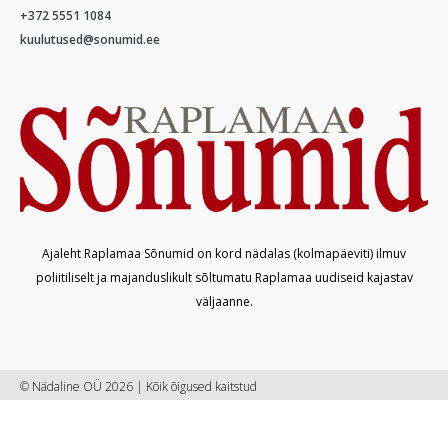
+372 5551 1084
kuulutused@sonumid.ee
Ajaleht Raplamaa Sõnumid on kord nädalas (kolmapäeviti) ilmuv
poliitiliselt ja majanduslikult sõltumatu Raplamaa uudiseid kajastav
väljaanne.
© Nädaline OÜ 2026 | Kõik õigused kaitstud