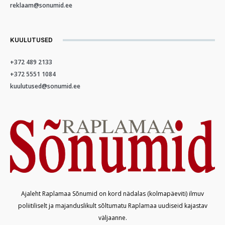
reklaam@sonumid.ee
KUULUTUSED
+372 489 2133
+372 5551 1084
kuulutused@sonumid.ee
Ajaleht Raplamaa Sõnumid on kord nädalas (kolmapäeviti) ilmuv
poliitiliselt ja majanduslikult sõltumatu Raplamaa uudiseid kajastav
väljaanne.