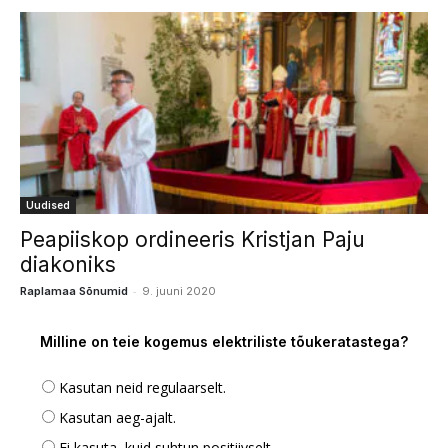
Uudised
Peapiiskop ordineeris Kristjan Paju
diakoniks
-
Raplamaa Sõnumid
9. juuni 2020
Milline on teie kogemus elektriliste tõukeratastega?
Kasutan neid regulaarselt.
Kasutan aeg-ajalt.
Ei kasuta, kuid suhtun positiivselt.