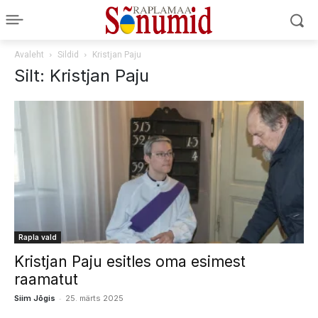
Avaleht
Sildid
Kristjan Paju
Silt: Kristjan Paju
Rapla vald
Kristjan Paju esitles oma esimest
raamatut
-
Siim Jõgis
25. märts 2025