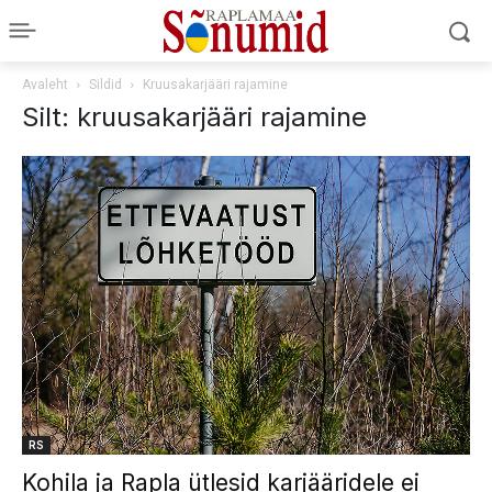
Avaleht
Sildid
Kruusakarjääri rajamine
Silt: kruusakarjääri rajamine
RS
Kohila ja Rapla ütlesid karjääridele ei