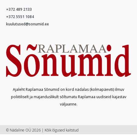
+372 489 2133
+372 5551 1084
kuulutused@sonumid.ee
Ajaleht Raplamaa Sõnumid on kord nädalas (kolmapäeviti) ilmuv
poliitiliselt ja majanduslikult sõltumatu Raplamaa uudiseid kajastav
väljaanne.
© Nädaline OÜ 2026 | Kõik õigused kaitstud