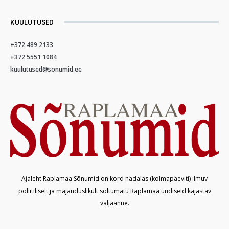
KUULUTUSED
+372 489 2133
+372 5551 1084
kuulutused@sonumid.ee
Ajaleht Raplamaa Sõnumid on kord nädalas (kolmapäeviti) ilmuv
poliitiliselt ja majanduslikult sõltumatu Raplamaa uudiseid kajastav
väljaanne.