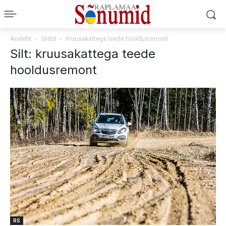
Avaleht
Sildid
Kruusakattega teede hooldusremont
Silt: kruusakattega teede
hooldusremont
RS