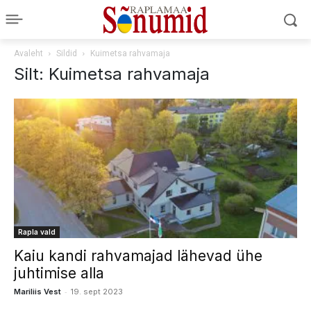
Avaleht
Sildid
Kuimetsa rahvamaja
Silt: Kuimetsa rahvamaja
Rapla vald
Kaiu kandi rahvamajad lähevad ühe
juhtimise alla
-
Mariliis Vest
19. sept 2023