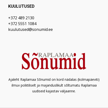
KUULUTUSED
+372 489 2130
+372 5551 1084
kuulutused@sonumid.ee
Ajaleht Raplamaa Sõnumid on kord nädalas (kolmapäeviti)
ilmuv poliitiliselt ja majanduslikult sõltumatu Raplamaa
uudiseid kajastav väljaanne.