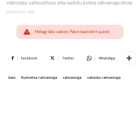
valmistas vallavalitsus ette eelnõu kolme rahvamaja ühise
juhtimise alla
Midagi läks valesti. Palun laadi leht uuesti.
Facebook
Twitter
WhatsApp
kaiu
Kuimetsa rahvamaja
rahvamaja
vahastu rahvamaja