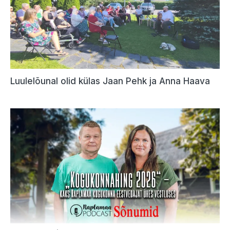
Luulelõunal olid külas Jaan Pehk ja Anna Haava