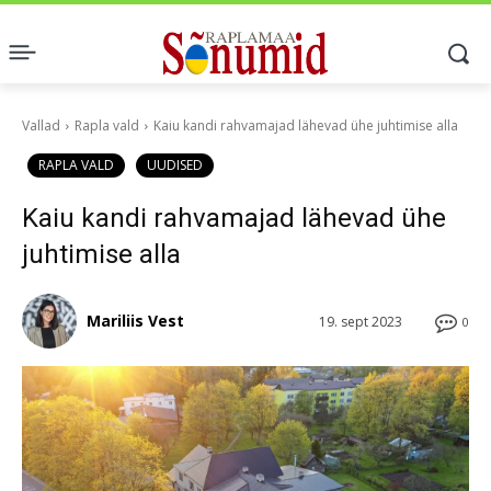
Vallad
Rapla vald
Kaiu kandi rahvamajad lähevad ühe juhtimise alla
RAPLA VALD
UUDISED
Kaiu kandi rahvamajad lähevad ühe
juhtimise alla
Mariliis Vest
19. sept 2023
0