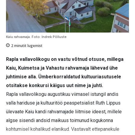
Kaiu rahvamaja. Foto: Indrek Põlluste
2
minutit lugemist
Rapla vallavolikogu on vastu võtnud otsuse, millega
Kaiu, Kuimetsa ja Vahastu rahvamaja lähevad ühe
juhtimise alla. Ümberkorraldatud kultuuriasutusele
otsitakse konkursi käigus uut nime ja juhti.
Rapla vallavolikogu augustikuu viimasel istungil andis
valla hariduse ja kultuuritöö peaspetsialist Ruth Lippus
ülevaate Kaiu kandi rahvamajade liitmise ideest, millele
algse sisendi andsid maikuus toimunud kogukonna
kohtumisel kohalikud elanikud. Vastavalt ettepanekule