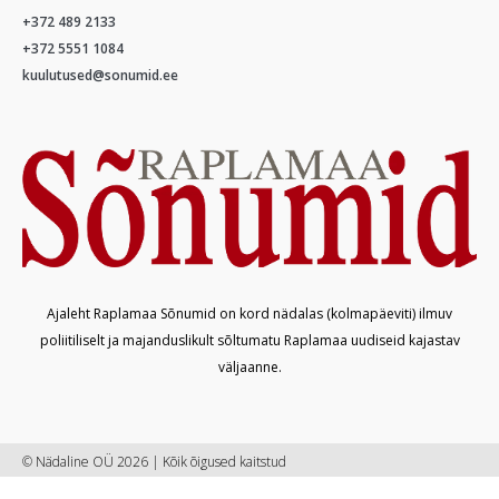
+372 489 2133
+372 5551 1084
kuulutused@sonumid.ee
Ajaleht Raplamaa Sõnumid on kord nädalas (kolmapäeviti) ilmuv
poliitiliselt ja majanduslikult sõltumatu Raplamaa uudiseid kajastav
väljaanne.
© Nädaline OÜ 2026 | Kõik õigused kaitstud