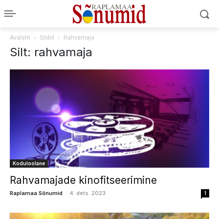
Avaleht
Sildid
Rahvamaja
Silt: rahvamaja
Koduloolane
Rahvamajade kinofitseerimine
-
Raplamaa Sõnumid
4. dets. 2023
1