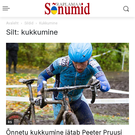
Avaleht
Sildid
Kukkumine
Silt: kukkumine
RS
Õnnetu kukkumine jätab Peeter Pruusi