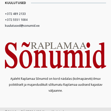
KUULUTUSED
+372 489 2133
+372 5551 1084
kuulutused@sonumid.ee
Ajaleht Raplamaa Sõnumid on kord nädalas (kolmapäeviti) ilmuv
poliitiliselt ja majanduslikult sõltumatu Raplamaa uudiseid kajastav
väljaanne.