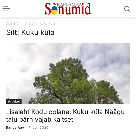
Avaleht
Sildid
Kuku küla
Silt: Kuku küla
Artikkel
Lisaleht Koduloolane: Kuku küla Näägu
talu pärn vajab kaitset
-
Rando Aav
7. juuli 2020