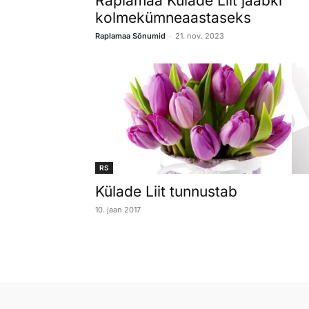
Raplamaa Külade Liit jääbki
kolmekümneaastaseks
-
Raplamaa Sõnumid
21. nov. 2023
RS
Külade Liit tunnustab
10. jaan 2017