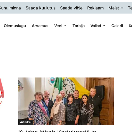
Kuhu minna
Saada kuulutus
Saada vihje
Reklaam
Meist
Te
Olemuslugu
Arvamus
Veel
Tarbija
Vallad
Galerii
K
Artikkel