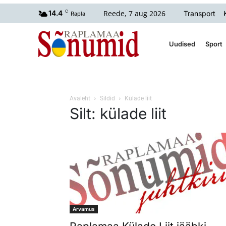
Reede, 7 aug 2026
14.4
C
Transport
Rapla
Uudised
Sport
Avaleht
Sildid
Külade liit
Silt: külade liit
Arvamus