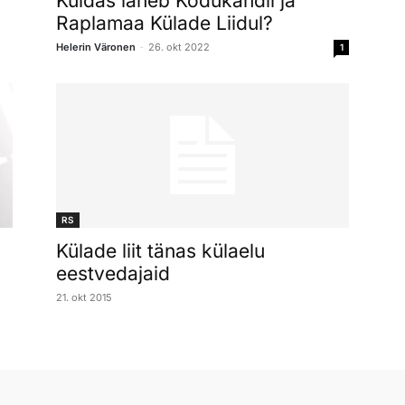
Kuidas läheb Kodukandil ja
Raplamaa Külade Liidul?
-
Helerin Väronen
26. okt 2022
1
RS
Külade liit tänas külaelu
eestvedajaid
21. okt 2015