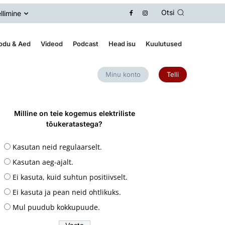
Otsi
llimine
odu & Aed
Videod
Podcast
Head isu
Kuulutused
Minu konto
Telli
Milline on teie kogemus elektriliste
tõukeratastega?
Kasutan neid regulaarselt.
Kasutan aeg-ajalt.
Ei kasuta, kuid suhtun positiivselt.
Ei kasuta ja pean neid ohtlikuks.
Mul puudub kokkupuude.