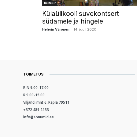
Kultuur
Külaülikooli suvekontsert
südamele ja hingele
-
Helerin Väronen
14. juuli 2020
TOIMETUS
E-N 9.00-17.00
R 9.00-15.00
Viljandi mnt 6, Rapla 79511
+372 489 2133
info@sonumid.ee