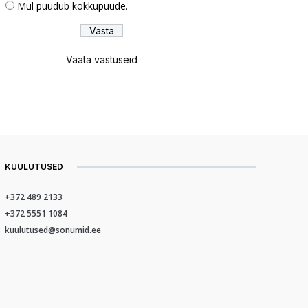
Mul puudub kokkupuude.
Vaata vastuseid
KUULUTUSED
+372 489 2133
+372 5551 1084
kuulutused@sonumid.ee