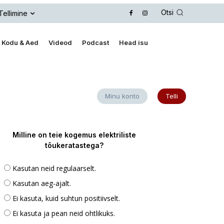
Otsi
Tellimine
Kodu & Aed
Videod
Podcast
Head isu
Minu konto
Telli
Milline on teie kogemus elektriliste
tõukeratastega?
Kasutan neid regulaarselt.
Kasutan aeg-ajalt.
Ei kasuta, kuid suhtun positiivselt.
Ei kasuta ja pean neid ohtlikuks.