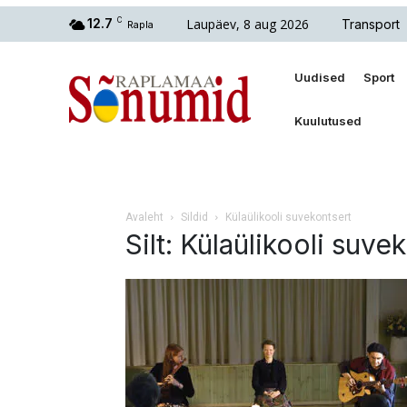
Laupäev, 8 aug 2026
12.7
C
Transport
Rapla
Uudised
Sport
Kuulutused
Avaleht
Sildid
Külaülikooli suvekontsert
Silt: Külaülikooli suve