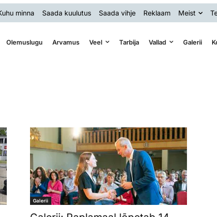
Kuhu minna
Saada kuulutus
Saada vihje
Reklaam
Meist
Te
Olemuslugu
Arvamus
Veel
Tarbija
Vallad
Galerii
K
Galerii