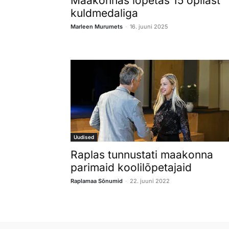
Maakonnas lõpetas 15 õpilast
kuldmedaliga
-
Marleen Murumets
16. juuni 2025
Uudised
Raplas tunnustati maakonna
parimaid koolilõpetajaid
-
Raplamaa Sõnumid
22. juuni 2022