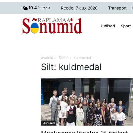
Reede, 7 aug 2026
19.4
C
Transport
Rapla
Uudised
Sport
Avaleht
Sildid
Kuldmedal
Silt: kuldmedal
Uudised