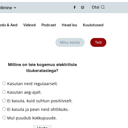
Otsi
llimine
odu & Aed
Videod
Podcast
Head isu
Kuulutused
Minu konto
Telli
Milline on teie kogemus elektriliste
tõukeratastega?
Kasutan neid regulaarselt.
Kasutan aeg-ajalt.
Ei kasuta, kuid suhtun positiivselt.
Ei kasuta ja pean neid ohtlikuks.
Mul puudub kokkupuude.