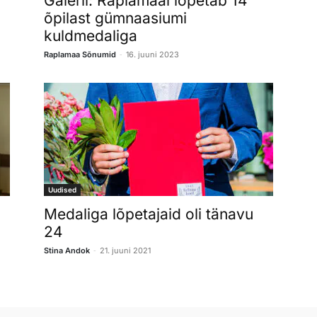
Galerii: Raplamaal lõpetab 14
õpilast gümnaasiumi
kuldmedaliga
-
Raplamaa Sõnumid
16. juuni 2023
Uudised
Medaliga lõpetajaid oli tänavu
24
-
Stina Andok
21. juuni 2021