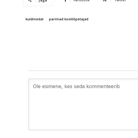
Jaga
kuldmedal
parimad koolilõpetajad