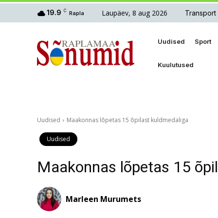
Laupäev, 8 aug 2026
19.9
C
Transport
Rapla
Uudised
Sport
Kuulutused
Uudised
Maakonnas lõpetas 15 õpilast kuldmedaliga
Uudised
Maakonnas lõpetas 15 õpil
Marleen Murumets