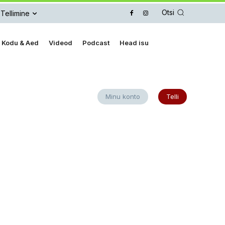
Otsi
Tellimine
Kodu & Aed
Videod
Podcast
Head isu
Minu konto
Telli