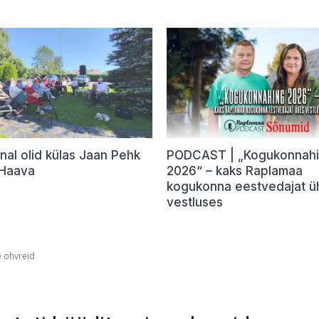
nal olid külas Jaan Pehk
PODCAST | „Kogukonnah
 Haava
2026“ – kaks Raplamaa
kogukonna eestvedajat ü
vestluses