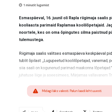
1
minutit lugemist
Esmaspäeval, 16. juunil oli Rapla riigimaja saalis
kooliaasta parimaid Raplamaa koolilõpetajaid. Jaga
noortele, kes on oma õpingutes silma paistnud p
tulemustega.
Riigimaja saalis valitses esmaspäeva keskpäeval pid
tublit õpilast. „Lugupeetud koolilõpetajad, vanemad, p
siia saali on kogunenud parimad maakonna lõpetajad
juhatuse liige ja aseesimees, Märjamaa vallavanem T
Midagi läks valesti. Palun laadi leht uuesti.
Facebook
Twitter