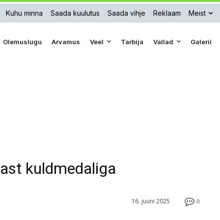
Kuhu minna
Saada kuulutus
Saada vihje
Reklaam
Meist
Olemuslugu
Arvamus
Veel
Tarbija
Vallad
Galerii
ast kuldmedaliga
16. juuni 2025
0