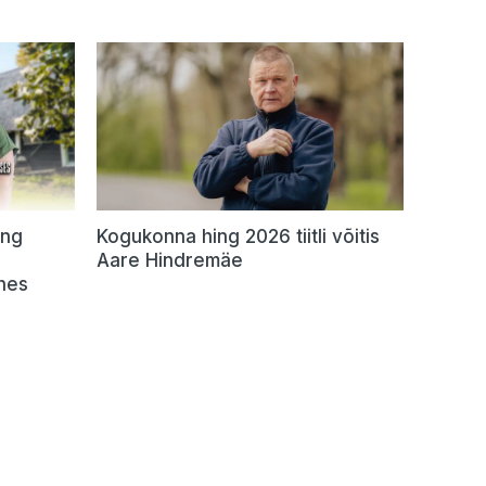
ing
Kogukonna hing 2026 tiitli võitis
Aare Hindremäe
hes