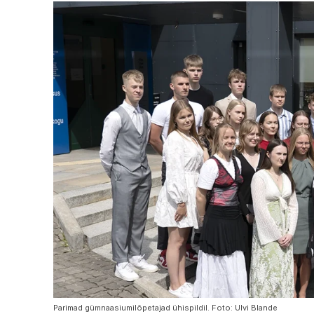
Parimad gümnaasiumilõpetajad ühispildil. Foto: Ulvi Blande