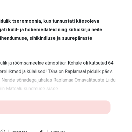
 pidulik tseremoonia, kus tunnustati käesoleva
ti kuld- ja hõbemedaleid ning kiituskirju neile
ühendumuse, sihikindluse ja suurepäraste
ulik ja rõõmsameelne atmosfäär. Kohale oli kutsutud 64
ereliikmed ja külalised! Täna on Raplamaal pidulik päev,
.” Nende sõnadega juhatas Raplamaa Omavalitsuste Liidu
riin Matsalu sündmuse sisse.
WhatsApp
Copy URL