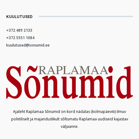
KUULUTUSED
+372 489 2133
+372 5551 1084
kuulutused@sonumid.ee
Ajaleht Raplamaa Sõnumid on kord nädalas (kolmapäeviti) ilmuv
poliitiliselt ja majanduslikult sõltumatu Raplamaa uudiseid kajastav
väljaanne.