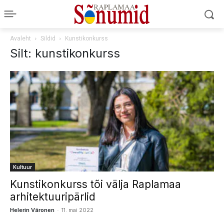
Avaleht
Sildid
Kunstikonkurss
Silt: kunstikonkurss
Kultuur
Kunstikonkurss tõi välja Raplamaa
arhitektuuripärlid
-
Helerin Väronen
11. mai 2022