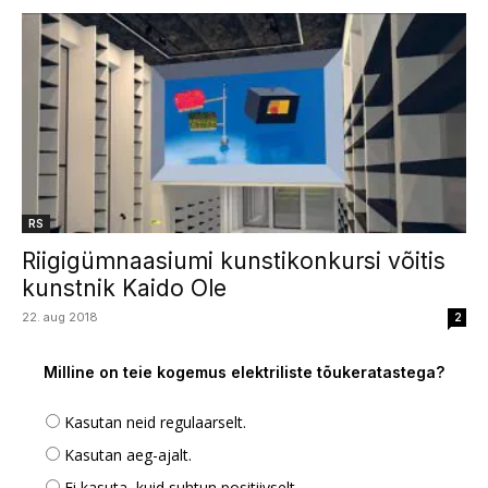
RS
Riigigümnaasiumi kunstikonkursi võitis
kunstnik Kaido Ole
22. aug 2018
2
Milline on teie kogemus elektriliste tõukeratastega?
Kasutan neid regulaarselt.
Kasutan aeg-ajalt.
Ei kasuta, kuid suhtun positiivselt.