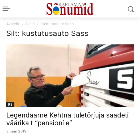
Avaleht
Sildid
Kustutusauto Sass
Silt: kustutusauto Sass
RS
Legendaarne Kehtna tuletõrjuja saadeti
väärikalt “pensionile”
3. jaan 2019