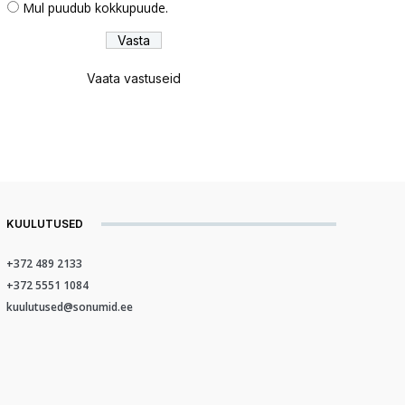
Mul puudub kokkupuude.
Vaata vastuseid
KUULUTUSED
+372 489 2133
+372 5551 1084
kuulutused@sonumid.ee