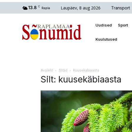
Laupäev, 8 aug 2026
13.8
C
Transport
Rapla
Uudised
Sport
Kuulutused
Avaleht
Sildid
Kuusekäbiaasta
Silt: kuusekäbiaasta