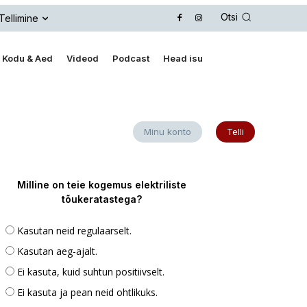
Otsi
Tellimine
Kodu & Aed
Videod
Podcast
Head isu
Minu konto
Telli
Milline on teie kogemus elektriliste
tõukeratastega?
Kasutan neid regulaarselt.
Kasutan aeg-ajalt.
Ei kasuta, kuid suhtun positiivselt.
Ei kasuta ja pean neid ohtlikuks.