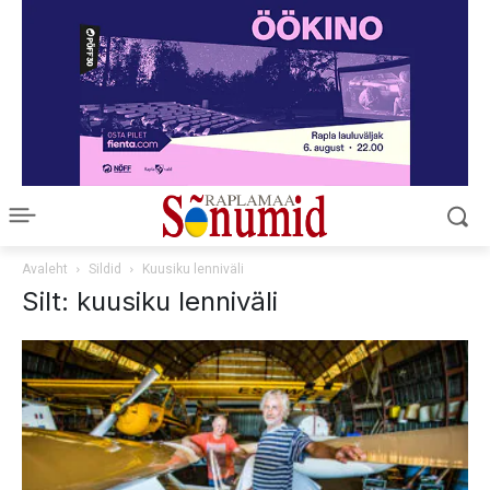
Avaleht
Sildid
Kuusiku lenniväli
Silt: kuusiku lenniväli