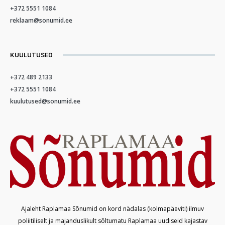
+372 5551 1084
reklaam@sonumid.ee
KUULUTUSED
+372 489 2133
+372 5551 1084
kuulutused@sonumid.ee
Ajaleht Raplamaa Sõnumid on kord nädalas (kolmapäeviti) ilmuv
poliitiliselt ja majanduslikult sõltumatu Raplamaa uudiseid kajastav