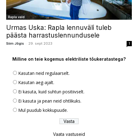
Rapla vald
Urmas Uska: Rapla lennuväli tuleb
päästa harrastuslennundusele
-
Siim Jõgis
29. sept 2023
1
Milline on teie kogemus elektriliste tõukeratastega?
Kasutan neid regulaarselt.
Kasutan aeg-ajalt.
Ei kasuta, kuid suhtun positiivselt.
Ei kasuta ja pean neid ohtlikuks.
Mul puudub kokkupuude.
Vaata vastuseid