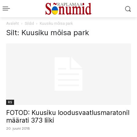
Avaleht
Sildid
Kuusiku mõisa park
Silt: Kuusiku mõisa park
RS
FOTOD: Kuusiku loodusvaatlusmaratonil
määrati 373 liiki
20. juuni 2018