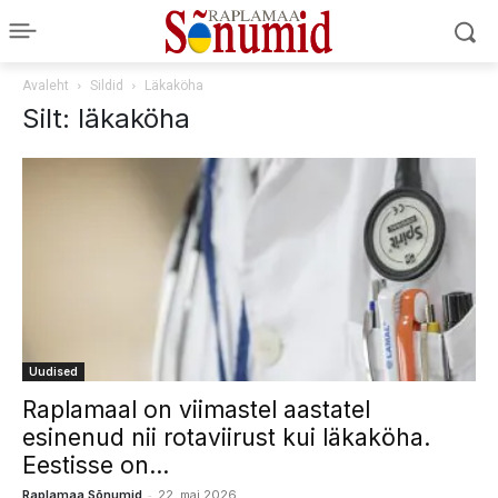
Avaleht
Sildid
Läkaköha
Silt: läkaköha
Uudised
Raplamaal on viimastel aastatel
esinenud nii rotaviirust kui läkaköha.
Eestisse on...
-
Raplamaa Sõnumid
22. mai 2026