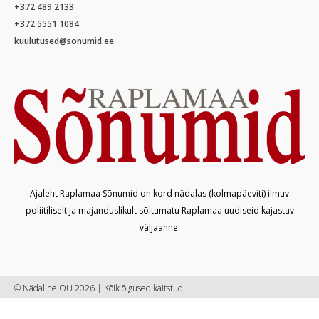
+372 489 2133
+372 5551 1084
kuulutused@sonumid.ee
Ajaleht Raplamaa Sõnumid on kord nädalas (kolmapäeviti) ilmuv
poliitiliselt ja majanduslikult sõltumatu Raplamaa uudiseid kajastav
väljaanne.
© Nädaline OÜ 2026 | Kõik õigused kaitstud