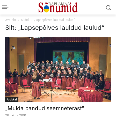
Avaleht
Sildid
„Lapsepõlves lauldud laulud“
Silt: „Lapsepõlves lauldud laulud“
Artikkel
„Mulda pandud seemneterast“
28. märts 2018