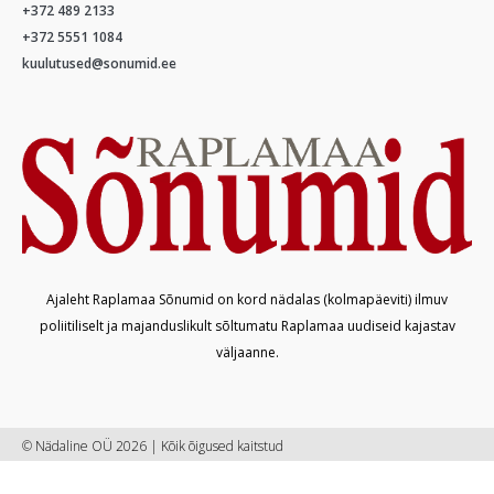
+372 489 2133
+372 5551 1084
kuulutused@sonumid.ee
Ajaleht Raplamaa Sõnumid on kord nädalas (kolmapäeviti) ilmuv
poliitiliselt ja majanduslikult sõltumatu Raplamaa uudiseid kajastav
väljaanne.
© Nädaline OÜ 2026 | Kõik õigused kaitstud