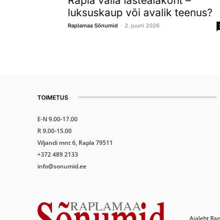
Rapla valla lasteaiakoht –
luksuskaup või avalik teenus?
-
Raplamaa Sõnumid
2. juuni 2026
TOIMETUS
E-N 9.00-17.00
R 9.00-15.00
Viljandi mnt 6, Rapla 79511
+372 489 2133
info@sonumid.ee
Ajaleht Rap