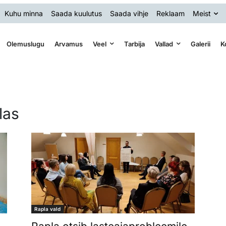
Kuhu minna
Saada kuulutus
Saada vihje
Reklaam
Meist
Olemuslugu
Arvamus
Veel
Tarbija
Vallad
Galerii
K
las
Rapla vald