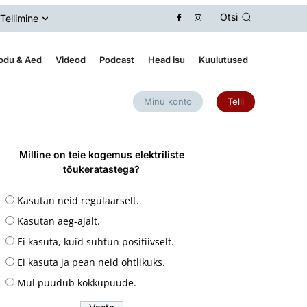
Otsi
Tellimine
odu & Aed
Videod
Podcast
Head isu
Kuulutused
Minu konto
Telli
Milline on teie kogemus elektriliste
tõukeratastega?
Kasutan neid regulaarselt.
Kasutan aeg-ajalt.
Ei kasuta, kuid suhtun positiivselt.
Ei kasuta ja pean neid ohtlikuks.
Mul puudub kokkupuude.