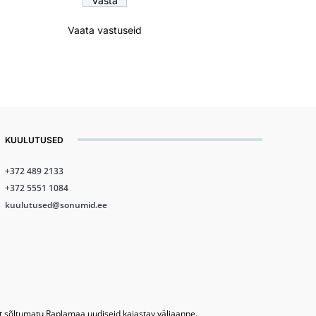
Vaata vastuseid
KUULUTUSED
+372 489 2133
+372 5551 1084
kuulutused@sonumid.ee
lt sõltumatu Raplamaa uudiseid kajastav väljaanne.