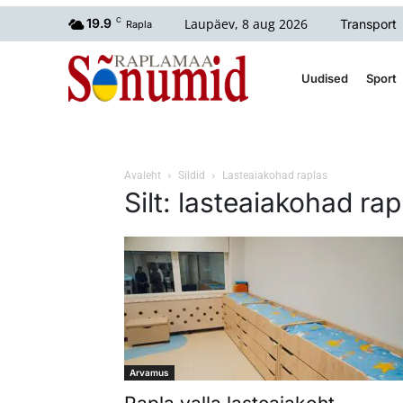
Laupäev, 8 aug 2026
19.9
C
Transport
Rapla
Uudised
Sport
Avaleht
Sildid
Lasteaiakohad raplas
Silt: lasteaiakohad rap
Arvamus