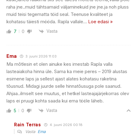
raha jne..muid tähtsamaid väljaminekuid jne jne.ja noh pluss
muid teisi tegematta töid seal. Teenuse kvaliteet ja
kohatasu täiesti mööda. Rapla vallale
…
Loe edasi »
Vasta
7
0
Ema
3. juuni 2026 11:03
Ma mõtlesin et olen ainuke kes imestab Rapla valla
lasteaiakoha hinna üle. Sama ka meie peres – 2019 alustas
esimene laps ja sellest ajast alates kohatasu raketina
tõusnud. Midagi juurde selle hinnatõusuga pole saanud.
Ahjaa..ilmselt see muutus, et hetkel lasteajajärjekorras olev
laps ei pruugi kohta saada kui ema tööle läheb.
Vasta
5
0
Rain Terras
4. juuni 2026 00:18
Vasta
Ema