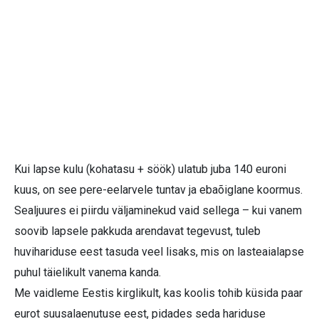
Kui lapse kulu (kohatasu + söök) ulatub juba 140 euroni
kuus, on see pere-eelarvele tuntav ja ebaõiglane koormus.
Sealjuures ei piirdu väljaminekud vaid sellega – kui vanem
soovib lapsele pakkuda arendavat tegevust, tuleb
huvihariduse eest tasuda veel lisaks, mis on lasteaialapse
puhul täielikult vanema kanda.
Me vaidleme Eestis kirglikult, kas koolis tohib küsida paar
eurot suusalaenutuse eest, pidades seda hariduse