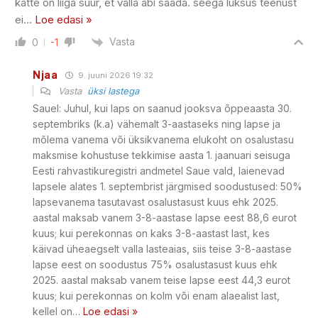
kätte on liiga suur, et valla abi saada. seega luksus teenust
ei
…
Loe edasi »
Vasta
0
-1
Njaa
9. juuni 2026 19:32
Vasta
üksi lastega
Sauel: Juhul, kui laps on saanud jooksva õppeaasta 30.
septembriks (k.a) vähemalt 3-aastaseks ning lapse ja
mõlema vanema või üksikvanema elukoht on osalustasu
maksmise kohustuse tekkimise aasta 1. jaanuari seisuga
Eesti rahvastikuregistri andmetel Saue vald, laienevad
lapsele alates 1. septembrist järgmised soodustused: 50%
lapsevanema tasutavast osalustasust kuus ehk 2025.
aastal maksab vanem 3-8-aastase lapse eest 88,6 eurot
kuus; kui perekonnas on kaks 3-8-aastast last, kes
käivad üheaegselt valla lasteaias, siis teise 3-8-aastase
lapse eest on soodustus 75% osalustasust kuus ehk
2025. aastal maksab vanem teise lapse eest 44,3 eurot
kuus; kui perekonnas on kolm või enam alaealist last,
kellel on
…
Loe edasi »