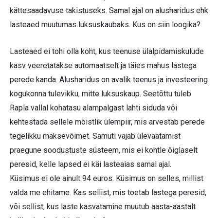
kättesaadavuse takistuseks. Samal ajal on alusharidus ehk
lasteaed muutumas luksuskaubaks. Kus on siin loogika?
Lasteaed ei tohi olla koht, kus teenuse ülalpidamiskulude
kasv veeretatakse automaatselt ja täies mahus lastega
perede kanda. Alusharidus on avalik teenus ja investeering
kogukonna tulevikku, mitte luksuskaup. Seetõttu tuleb
Rapla vallal kohatasu alampalgast lahti siduda või
kehtestada sellele mõistlik ülempiir, mis arvestab perede
tegelikku maksevõimet. Samuti vajab ülevaatamist
praegune soodustuste süsteem, mis ei kohtle õiglaselt
peresid, kelle lapsed ei käi lasteaias samal ajal.
Küsimus ei ole ainult 94 euros. Küsimus on selles, millist
valda me ehitame. Kas sellist, mis toetab lastega peresid,
või sellist, kus laste kasvatamine muutub aasta-aastalt