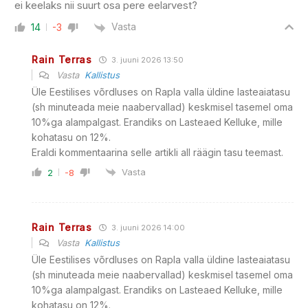
ei keelaks nii suurt osa pere eelarvest?
Vasta
14
-3
Rain Terras
3. juuni 2026 13:50
Vasta
Kallistus
Üle Eestilises võrdluses on Rapla valla üldine lasteaiatasu
(sh minuteada meie naabervallad) keskmisel tasemel oma
10%ga alampalgast. Erandiks on Lasteaed Kelluke, mille
kohatasu on 12%.
Eraldi kommentaarina selle artikli all räägin tasu teemast.
Vasta
2
-8
Rain Terras
3. juuni 2026 14:00
Vasta
Kallistus
Üle Eestilises võrdluses on Rapla valla üldine lasteaiatasu
(sh minuteada meie naabervallad) keskmisel tasemel oma
10%ga alampalgast. Erandiks on Lasteaed Kelluke, mille
kohatasu on 12%.