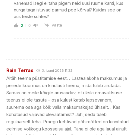
vanemad isegi ei taha pigem neid uusi ruume kanti, kus
nurga taga istuvad parmud poe kõrval? Kuidas see on
aus teiste suhtes?
Vasta
2
0
Rain Terras
3. juuni 2026 11:32
Aitäh teema püstitamise eest. . Lasteaiakoha maksumus ja
perede koormus on kindlasti teema, mida tuleb arutada.
Samas on meile kõigile arusaadav, et ükski omavalitsuse
teenus ei ole tasuta – osa kulust katab lapsevanem,
suurema osa aga kõik valla maksumaksjad ühiselt. . Kas
kohatasud vajavad ülevaatamist? Jah, seda tuleb
regulaarselt teha. Praegu kehtivad põhimõtted on kinnitatud
eelmise volikogu koosseisu ajal. Täna ei ole aga laual ainult