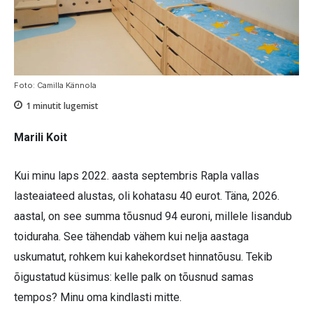
Foto: Camilla Kännola
1
minutit lugemist
Marili Koit
Kui minu laps 2022. aasta septembris Rapla vallas
lasteaiateed alustas, oli kohatasu 40 eurot. Täna, 2026.
aastal, on see summa tõusnud 94 euroni, millele lisandub
toiduraha. See tähendab vähem kui nelja aastaga
uskumatut, rohkem kui kahekordset hinnatõusu. Tekib
õigustatud küsimus: kelle palk on tõusnud samas
tempos? Minu oma kindlasti mitte.