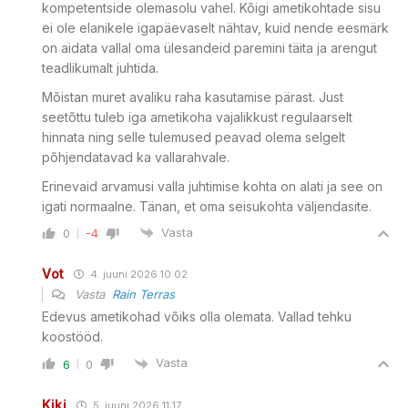
kompetentside olemasolu vahel. Kõigi ametikohtade sisu
ei ole elanikele igapäevaselt nähtav, kuid nende eesmärk
on aidata vallal oma ülesandeid paremini täita ja arengut
teadlikumalt juhtida.
Mõistan muret avaliku raha kasutamise pärast. Just
seetõttu tuleb iga ametikoha vajalikkust regulaarselt
hinnata ning selle tulemused peavad olema selgelt
põhjendatavad ka vallarahvale.
Erinevaid arvamusi valla juhtimise kohta on alati ja see on
igati normaalne. Tänan, et oma seisukohta väljendasite.
Vasta
0
-4
Vot
4. juuni 2026 10:02
Vasta
Rain Terras
Edevus ametikohad võiks olla olemata. Vallad tehku
koostööd.
Vasta
6
0
Kiki
5. juuni 2026 11:17