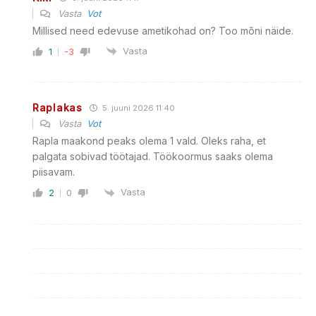
Vasta
Vot
Millised need edevuse ametikohad on? Too mõni näide.
Vasta
1
-3
Raplakas
5. juuni 2026 11:40
Vasta
Vot
Rapla maakond peaks olema 1 vald. Oleks raha, et
palgata sobivad töötajad. Töökoormus saaks olema
piisavam.
Vasta
2
0