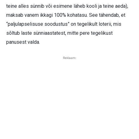
teine alles sünnib või esimene läheb kooli ja teine aeda),
maksab vanem ikkagi 100% kohatasu. See tähendab, et
“paljulapselisuse soodustus” on tegelikult loterii, mis
sõltub laste sünniaastatest, mitte pere tegelikust
panusest valda.
Reklaam: