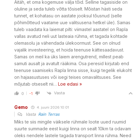
Aitäh, et oma kogemuse välja tõid. Selline tagasiside on
oluline ja seda tuleb võtta tõsiselt. Mõistan hästi seda
tunnet, et kohatasu on aastate jooksul tõusnud (selle
põhimõtteud vaatame uue valitsusena hetkel üle). Samas
tuleb vaadata ka laiemat pilti: viimastel aastatel on Rapla
vallas avatud neli uut lasteaia rühma, et tagada kohtade
olemasolu ja vähendada ülekoormust. See on olnud
vajalik investeering, et hoida teenuse kättesaadavust.
Samas on meil ka üks laiem arengutrend, millest peab
samuti ausalt ja avatult rääkima. Osa peresid kirjutab end
teenuse saamiseks Rapla linna sisse, kuigi tegelik elukoht
on hajaasustuses või isegi teises omavalitsuses. See
mõjutab otseselt nii
…
Loe edasi »
Vasta
0
-1
Gemo
4. juuni 2026 10:01
Vasta
Rain Terras
Miks te siis mingile väiksele rühmale loote uued ruumid
suurte summade eest kuigi linna on sealt 10km ta odavam
oleks nendele lastele tagada transport linna rühma. Need