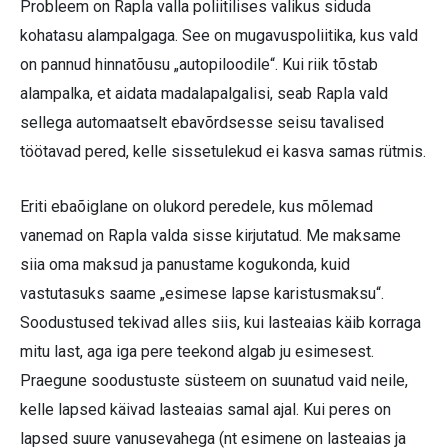
Probleem on Rapla valla poliitilises valikus siduda
kohatasu alampalgaga. See on mugavuspoliitika, kus vald
on pannud hinnatõusu „autopiloodile“. Kui riik tõstab
alampalka, et aidata madalapalgalisi, seab Rapla vald
sellega automaatselt ebavõrdsesse seisu tavalised
töötavad pered, kelle sissetulekud ei kasva samas rütmis.
Eriti ebaõiglane on olukord peredele, kus mõlemad
vanemad on Rapla valda sisse kirjutatud. Me maksame
siia oma maksud ja panustame kogukonda, kuid
vastutasuks saame „esimese lapse karistusmaksu“.
Soodustused tekivad alles siis, kui lasteaias käib korraga
mitu last, aga iga pere teekond algab ju esimesest.
Praegune soodustuste süsteem on suunatud vaid neile,
kelle lapsed käivad lasteaias samal ajal. Kui peres on
lapsed suure vanusevahega (nt esimene on lasteaias ja