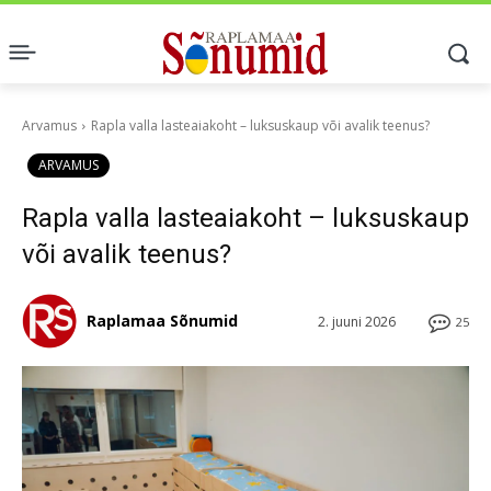
Arvamus
Rapla valla lasteaiakoht – luksuskaup või avalik teenus?
ARVAMUS
Rapla valla lasteaiakoht – luksuskaup
või avalik teenus?
Raplamaa Sõnumid
2. juuni 2026
25