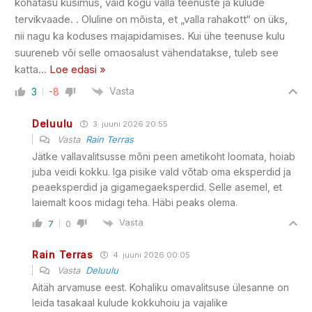
kohatasu küsimus, vaid kogu valla teenuste ja kulude
tervikvaade. . Oluline on mõista, et „valla rahakott“ on üks,
nii nagu ka koduses majapidamises. Kui ühe teenuse kulu
suureneb või selle omaosalust vähendatakse, tuleb see
katta
…
Loe edasi »
Vasta
3
-8
Deluulu
3. juuni 2026 20:55
Vasta
Rain Terras
Jätke vallavalitsusse mõni peen ametikoht loomata, hoiab
juba veidi kokku. Iga pisike vald võtab oma eksperdid ja
peaeksperdid ja gigamegaeksperdid. Selle asemel, et
laiemalt koos midagi teha. Häbi peaks olema.
Vasta
7
0
Rain Terras
4. juuni 2026 00:05
Vasta
Deluulu
Aitäh arvamuse eest. Kohaliku omavalitsuse ülesanne on
leida tasakaal kulude kokkuhoiu ja vajalike