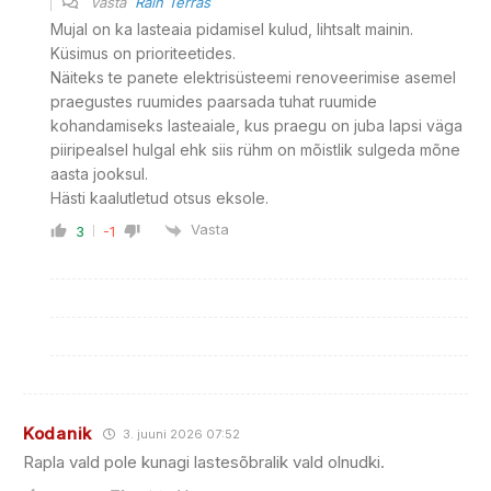
Vasta
Rain Terras
Mujal on ka lasteaia pidamisel kulud, lihtsalt mainin.
Küsimus on prioriteetides.
Näiteks te panete elektrisüsteemi renoveerimise asemel
praegustes ruumides paarsada tuhat ruumide
kohandamiseks lasteaiale, kus praegu on juba lapsi väga
piiripealsel hulgal ehk siis rühm on mõistlik sulgeda mõne
aasta jooksul.
Hästi kaalutletud otsus eksole.
Vasta
3
-1
Kodanik
3. juuni 2026 07:52
Rapla vald pole kunagi lastesõbralik vald olnudki.