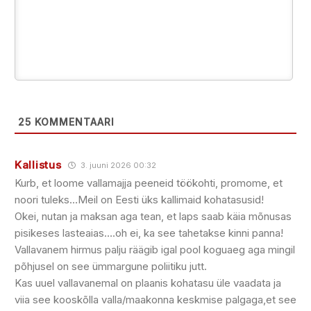
25
KOMMENTAARI
Kallistus
3. juuni 2026 00:32
Kurb, et loome vallamajja peeneid töökohti, promome, et
noori tuleks…Meil on Eesti üks kallimaid kohatasusid!
Okei, nutan ja maksan aga tean, et laps saab käia mõnusas
pisikeses lasteaias….oh ei, ka see tahetakse kinni panna!
Vallavanem hirmus palju räägib igal pool koguaeg aga mingil
põhjusel on see ümmargune poliitiku jutt.
Kas uuel vallavanemal on plaanis kohatasu üle vaadata ja
viia see kooskõlla valla/maakonna keskmise palgaga,et see