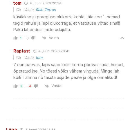
tom
4. juuni 2026 20:34
Vasta
Rain Terras
küsitakse ju praeguse olukorra kohta, jäta see ´, nemad
tegid rahule ja lepi olukorraga, et vastutuse võtad sina!!!
Paku lahendusi, mitte udujuttu.
Vasta
1
0
Raplast
4. juuni 2026 20:41
Vasta
tom
7 euri päevas, laps saab kolm korda päevas süüa, hoitud,
õpetatud jne. No tõesti võiks vähem vinguda! Minge jah
kõik Tallinna nö tasuta asjade peale ja olge õnnelikud!
Vasta
3
-4
Liina
3. juuni 2026 13:38