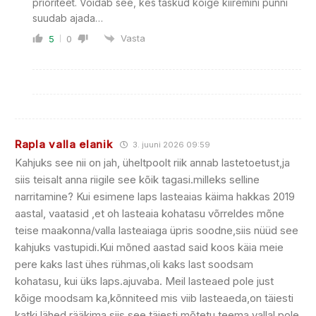
prioriteet. Võidab see, kes taskud kõige kiiremini punni
suudab ajada…
Vasta
5
0
Rapla valla elanik
3. juuni 2026 09:59
Kahjuks see nii on jah, üheltpoolt riik annab lastetoetust,ja
siis teisalt anna riigile see kõik tagasi.milleks selline
narritamine? Kui esimene laps lasteaias käima hakkas 2019
aastal, vaatasid ,et oh lasteaia kohatasu võrreldes mõne
teise maakonna/valla lasteaiaga üpris soodne,siis nüüd see
kahjuks vastupidi.Kui mõned aastad said koos käia meie
pere kaks last ühes rühmas,oli kaks last soodsam
kohatasu, kui üks laps.ajuvaba. Meil lasteaed pole just
kõige moodsam ka,kõnniteed mis viib lasteaeda,on täiesti
katki,lähed rääkima siis see täiesti mõtetu teema,vallal pole