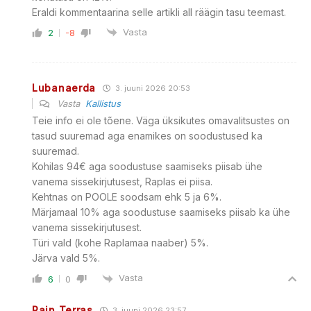
Eraldi kommentaarina selle artikli all räägin tasu teemast.
Vasta
2
-8
Lubanaerda
3. juuni 2026 20:53
Vasta
Kallistus
Teie info ei ole tõene. Väga üksikutes omavalitsustes on
tasud suuremad aga enamikes on soodustused ka
suuremad.
Kohilas 94€ aga soodustuse saamiseks piisab ühe
vanema sissekirjutusest, Raplas ei piisa.
Kehtnas on POOLE soodsam ehk 5 ja 6%.
Märjamaal 10% aga soodustuse saamiseks piisab ka ühe
vanema sissekirjutusest.
Türi vald (kohe Raplamaa naaber) 5%.
Järva vald 5%.
Vasta
6
0
Rain Terras
3. juuni 2026 23:57