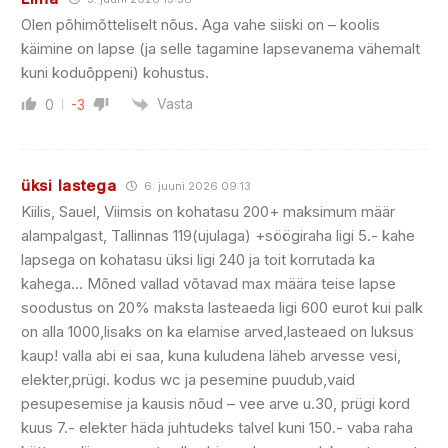
Olen põhimõtteliselt nõus. Aga vahe siiski on – koolis
käimine on lapse (ja selle tagamine lapsevanema vähemalt
kuni koduõppeni) kohustus.
Vasta
0
-3
üksi lastega
6. juuni 2026 09:13
Kiilis, Sauel, Viimsis on kohatasu 200+ maksimum määr
alampalgast, Tallinnas 119(ujulaga) +söögiraha ligi 5.- kahe
lapsega on kohatasu üksi ligi 240 ja toit korrutada ka
kahega… Mõned vallad võtavad max määra teise lapse
soodustus on 20% maksta lasteaeda ligi 600 eurot kui palk
on alla 1000,lisaks on ka elamise arved,lasteaed on luksus
kaup! valla abi ei saa, kuna kuludena läheb arvesse vesi,
elekter,prügi. kodus wc ja pesemine puudub,vaid
pesupesemise ja kausis nõud – vee arve u.30, prügi kord
kuus 7.- elekter häda juhtudeks talvel kuni 150.- vaba raha