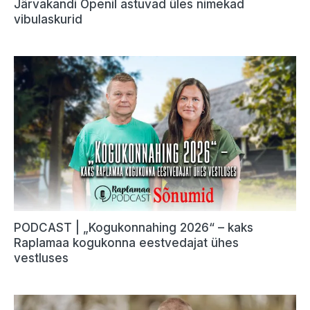
Järvakandi Openil astuvad üles nimekad
vibulaskurid
PODCAST | „Kogukonnahing 2026“ – kaks
Raplamaa kogukonna eestvedajat ühes
vestluses