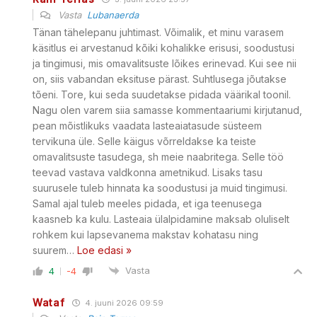
Vasta
Lubanaerda
Tänan tähelepanu juhtimast. Võimalik, et minu varasem
käsitlus ei arvestanud kõiki kohalikke erisusi, soodustusi
ja tingimusi, mis omavalitsuste lõikes erinevad. Kui see nii
on, siis vabandan eksituse pärast. Suhtlusega jõutakse
tõeni. Tore, kui seda suudetakse pidada väärikal toonil.
Nagu olen varem siia samasse kommentaariumi kirjutanud,
pean mõistlikuks vaadata lasteaiatasude süsteem
tervikuna üle. Selle käigus võrreldakse ka teiste
omavalitsuste tasudega, sh meie naabritega. Selle töö
teevad vastava valdkonna ametnikud. Lisaks tasu
suurusele tuleb hinnata ka soodustusi ja muid tingimusi.
Samal ajal tuleb meeles pidada, et iga teenusega
kaasneb ka kulu. Lasteaia ülalpidamine maksab oluliselt
rohkem kui lapsevanema makstav kohatasu ning
suurem
…
Loe edasi »
Vasta
4
-4
Wataf
4. juuni 2026 09:59