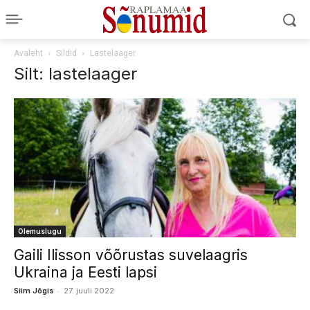
Avaleht
Sildid
Lastelaager
Silt: lastelaager
Olemuslugu
Gaili Ilisson võõrustas suvelaagris
Ukraina ja Eesti lapsi
-
Siim Jõgis
27. juuli 2022