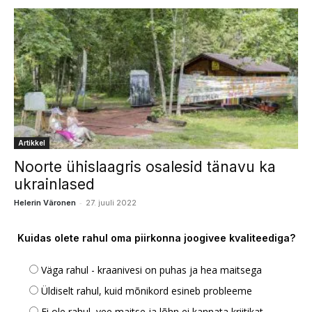
Artikkel
Noorte ühislaagris osalesid tänavu ka
ukrainlased
-
Helerin Väronen
27. juuli 2022
Kuidas olete rahul oma piirkonna joogivee kvaliteediga?
Väga rahul - kraanivesi on puhas ja hea maitsega
Üldiselt rahul, kuid mõnikord esineb probleeme
Ei ole rahul, vee maitse ja lõhn ei kannata kriitikat